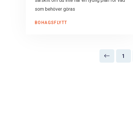
särskilt om du inte har en tydlig plan för vad
som behöver göras
BOHAGSFLYTT
1