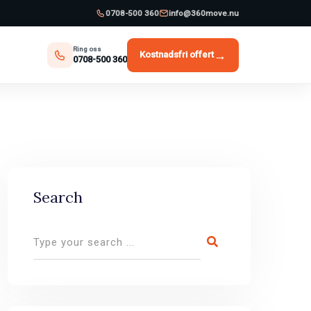
0708-500 360
info@360move.nu
Ring oss
→
Kostnadsfri offert
0708-500 360
Search