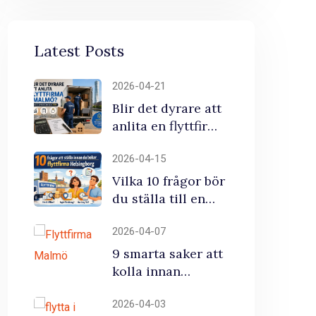
Latest Posts
2026-04-21
Blir det dyrare att
anlita en flyttfirma
i Malmö? (Senaste
2026-04-15
uppdateringen
2026)
Vilka 10 frågor bör
du ställa till en
flyttfirma
2026-04-07
helsingborg innan
du skriver på?
9 smarta saker att
kolla innan
duväljer en
2026-04-03
flyttfirma Malmö