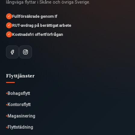
långväga flyttar i Skåne och övriga Sverige.
Fullförsäkrade genom If
✓
RUT-avdrag på berättigat arbete
✓
Kostnadsfri offertförfrågan
✓
Flyttjänster
Bohagsflytt
Kontorsflytt
Magasinering
Flyttstädning