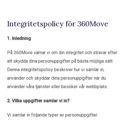
Flyttfirma Lund
Professionell flytthjälp i Lund
Flyttstädning
Städning inför överlämning
Integritetspolicy för 360Move
Flyttfirma Helsingborg
Lokala och långväga flyttar
1. Inledning
Flyttfirma Hässleholm
På 360Move värnar vi om din integritet och strävar efter
Flytthjälp i norra Skåne
att skydda dina personuppgifter på bästa möjliga sätt.
Denna integritetspolicy beskriver hur vi samlar in,
Flyttfirma Kristianstad
använder och skyddar dina personuppgifter när du
Flytt för privatpersoner och företag
använder våra tjänster eller besöker vår webbplats.
2. Vilka uppgifter samlar vi in?
Vi samlar in följande typer av personuppgifter: