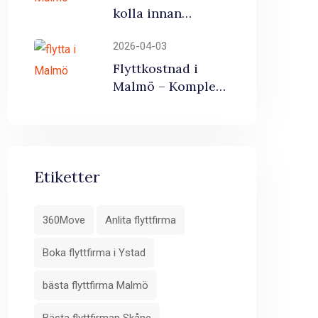
kolla innan
duväljer en
2026-04-03
flyttfirma Malmö
Flyttkostnad i
Malmö – Komplett
Guide med RUT-
avdrag 2026
Etiketter
360Move
Anlita flyttfirma
Boka flyttfirma i Ystad
bästa flyttfirma Malmö