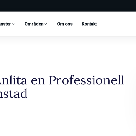
änster
Områden
Om oss
Kontakt
nlita en Professionell
anstad