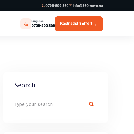
0708-500 360
info@360move.nu
Ring oss
→
Kostnadsfri offert
0708-500 360
Search