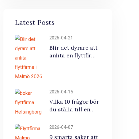
Latest Posts
2026-04-21
Blir det dyrare att
anlita en flyttfirma
i Malmö? (Senaste
uppdateringen
2026)
2026-04-15
Vilka 10 frågor bör
du ställa till en
flyttfirma
helsingborg innan
2026-04-07
du skriver på?
9 smarta saker att