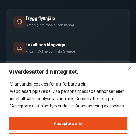
Trygg flytthjälp
Omsorg om möbler och bohag
Lokalt och långväga
Flyttar i Skåne och hela Sverige
Vi värdesätter din integritet.
Tydlig planering
Rätt resurser inför flyttdagen
Vi använder cookies för att förbättra din
webbläsarupplevelse, visa personanpassade annonser eller
Kostnadsfri offert
innehåll samt analysera vår trafik. Genom att klicka på
Upplägg anpassat efter flytten
"Acceptera alla" samtycker du till vår användning av cookies.
Acceptera alla
©
2026
360Move. Alla rättigheter reserverade.