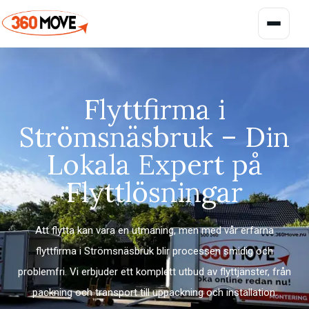
Flyttfirma i
Strömsnäsbruk – Din
Lokala Expert på
Bohagsflytt
Flyttlösningar
För lägenhet, villa och radhus
Flyttfirma Malmö
Kontorsflytt
Flytthjälp i Malmö med omnejd
Att flytta kan vara en utmaning, men med vår erfarna
För kontor och verksamheter
flyttfirma i Strömsnäsbruk blir processen smidig och
Flyttfirma Ystad
problemfri. Vi erbjuder ett komplett utbud av flyttjänster, från
Trygg flytthjälp i södra Skåne
Magasinering
packning och transport till uppackning och installation.
Flexibel förvaring av bohag