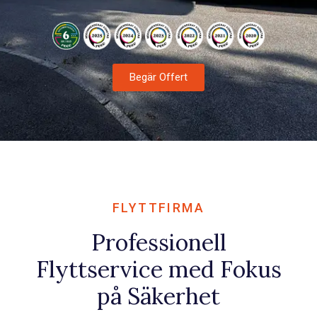
Flyttfirma Lund
Professionell flytthjälp i Lund
Flyttstädning
Städning inför överlämning
Flyttfirma Helsingborg
Begär Offert
Lokala och långväga flyttar
Flyttfirma Hässleholm
Flytthjälp i norra Skåne
Flyttfirma Kristianstad
Flytt för privatpersoner och företag
FLYTTFIRMA
Professionell
Flyttservice med Fokus
på Säkerhet