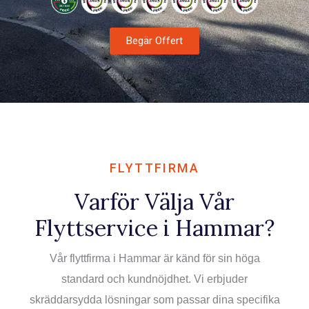
Flyttfirma Lund
Professionell flytthjälp i Lund
Flyttstädning
Begär Offert
Städning inför överlämning
Flyttfirma Helsingborg
Lokala och långväga flyttar
Flyttfirma Hässleholm
Flytthjälp i norra Skåne
FLYTTFIRMA
Flyttfirma Kristianstad
Varför Välja Vår
Flytt för privatpersoner och företag
Flyttservice i Hammar?
Vår flyttfirma i Hammar är känd för sin höga
standard och kundnöjdhet. Vi erbjuder
skräddarsydda lösningar som passar dina specifika