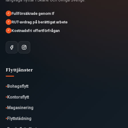
långväga flyttar i Skåne och övriga Sverige.
Fullförsäkrade genom If
✓
RUT-avdrag på berättigat arbete
✓
Kostnadsfri offertförfrågan
✓
Flyttjänster
Bohagsflytt
Kontorsflytt
Magasinering
Flyttstädning