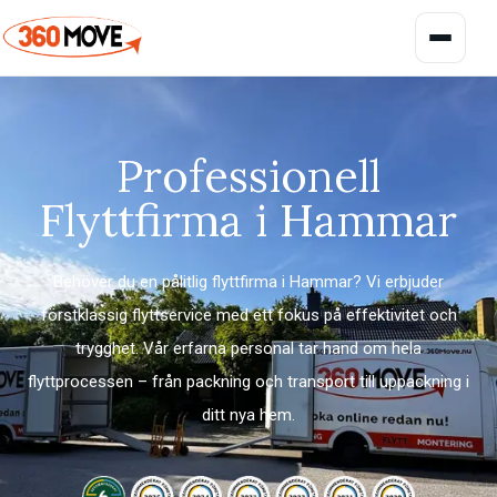
Professionell
Flyttfirma i Hammar
Bohagsflytt
Behöver du en pålitlig flyttfirma i Hammar? Vi erbjuder
För lägenhet, villa och radhus
förstklassig flyttservice med ett fokus på effektivitet och
Flyttfirma Malmö
trygghet. Vår erfarna personal tar hand om hela
Kontorsflytt
Flytthjälp i Malmö med omnejd
flyttprocessen – från packning och transport till uppackning i
För kontor och verksamheter
ditt nya hem.
Flyttfirma Ystad
Trygg flytthjälp i södra Skåne
Magasinering
Flexibel förvaring av bohag