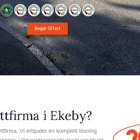
Begär Offert
yttfirma i Ekeby?
yttfirma. Vi erbjuder en komplett lösning