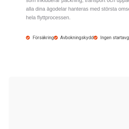
som inkluderar packning, transport och uppack
alla dina ägodelar hanteras med största omso
hela flyttprocessen.
Försäkring
Avbokningskydd
Ingen startavg