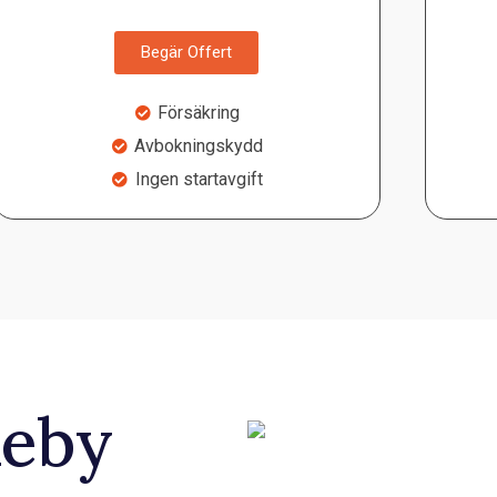
Begär Offert
Försäkring
Avbokningskydd
Ingen startavgift
keby