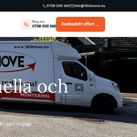
0708-500 360
info@360move.nu
Ring oss
→
Kostnadsfri offert
0708-500 360
ella och
fri som möjligt.