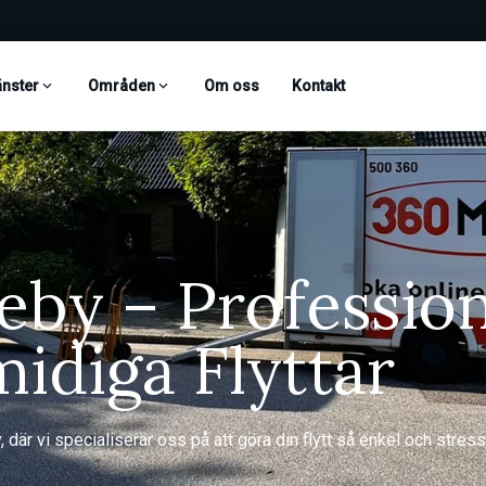
änster
Områden
Om oss
Kontakt
eby – Profession
idiga Flyttar
, där vi specialiserar oss på att göra din flytt så enkel och stress