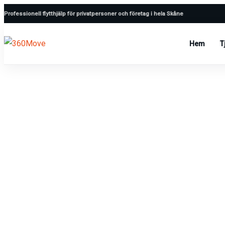
Professionell flytthjälp för privatpersoner och företag i hela Skåne
Hem
T