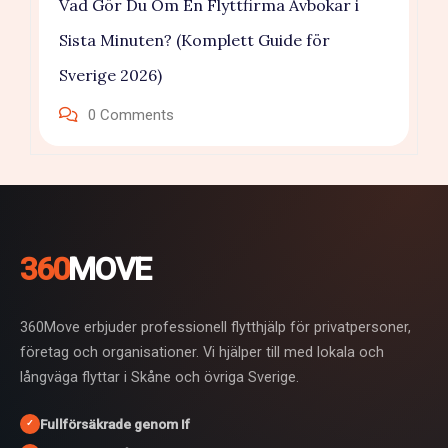
Vad Gör Du Om En Flyttfirma Avbokar i
Sista Minuten? (Komplett Guide för
Sverige 2026)
0
Comments
360
MOVE
360Move erbjuder professionell flytthjälp för privatpersoner,
företag och organisationer. Vi hjälper till med lokala och
långväga flyttar i Skåne och övriga Sverige.
Fullförsäkrade genom If
✓