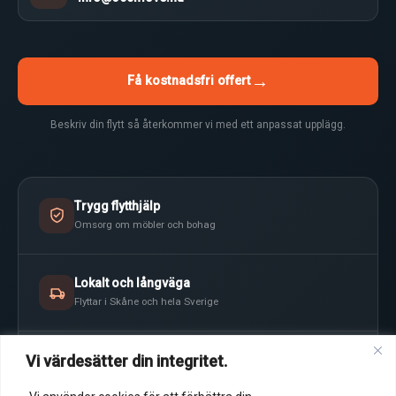
→
Få kostnadsfri offert
Beskriv din flytt så återkommer vi med ett anpassat upplägg.
Trygg flytthjälp
Omsorg om möbler och bohag
Lokalt och långväga
Flyttar i Skåne och hela Sverige
Vi värdesätter din integritet.
Tydlig planering
Rätt resurser inför flyttdagen