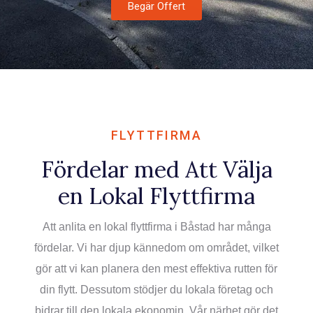
Begär Offert
Flyttfirma Lund
Professionell flytthjälp i Lund
Flyttstädning
Städning inför överlämning
Flyttfirma Helsingborg
Lokala och långväga flyttar
Flyttfirma Hässleholm
FLYTTFIRMA
Flytthjälp i norra Skåne
Fördelar med Att Välja
Flyttfirma Kristianstad
en Lokal Flyttfirma
Flytt för privatpersoner och företag
Att anlita en lokal flyttfirma i Båstad har många
fördelar. Vi har djup kännedom om området, vilket
gör att vi kan planera den mest effektiva rutten för
din flytt. Dessutom stödjer du lokala företag och
bidrar till den lokala ekonomin. Vår närhet gör det